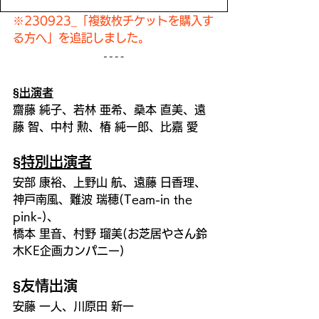
※230923_「複数枚チケットを購入す
る方へ」を追記しました。
§出演者
齋藤 純子、若林 亜希、桑本 直美、遠
藤 智、中村 勲、椿 純一郎、比嘉 愛
§特別出演者
安部 康裕、上野山 航、遠藤 日香理、
神戸南風、難波 瑞穂(Team-in the 
pink-)、
橋本 里音、村野 瑠美(お芝居やさん鈴
木KE企画カンパニー)
§友情出演
安藤 一人、川原田 新一