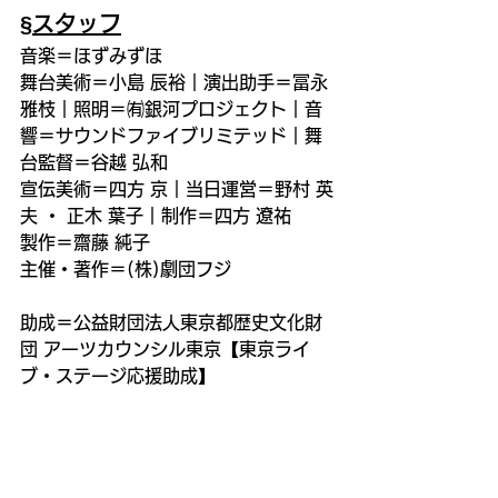
§スタッフ
音楽＝ほずみずほ
舞台美術＝小島 辰裕｜演出助手＝冨永 
雅枝｜照明＝㈲銀河プロジェクト｜音
響＝サウンドファイブリミテッド｜舞
台監督＝谷越 弘和
宣伝美術＝四方 京｜当日運営＝野村 英
夫 ・ 正木 葉子｜制作＝四方 遼祐
製作＝齋藤 純子
主催・著作＝(株)劇団フジ
助成＝公益財団法人東京都歴史文化財
団 アーツカウンシル東京【東京ライ
ブ・ステージ応援助成】