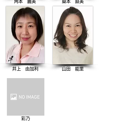
角本 麗美
​桑本 直美
井上 由加利
山田 能里
彩乃