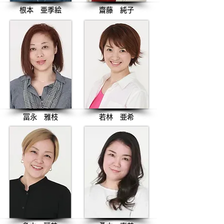
根本 亜季絵
​齋藤 純子
冨永 雅枝
若林 亜希