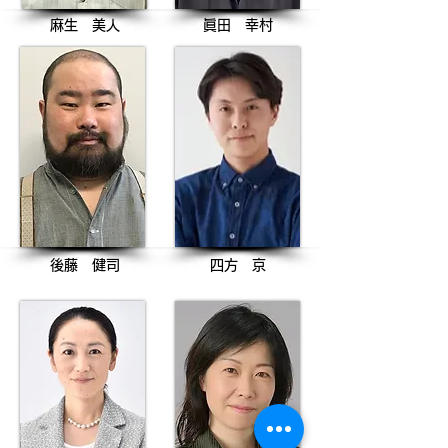
​麻生 美人
眞田 幸村
後藤 健司
​四方 京