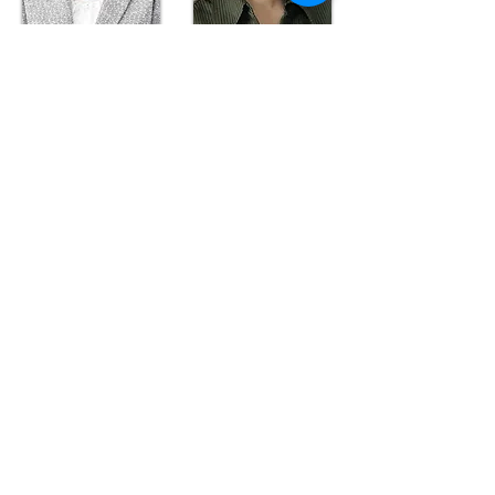
田辺 浩子
東 美晴
稲田 乃其望
和田 智香