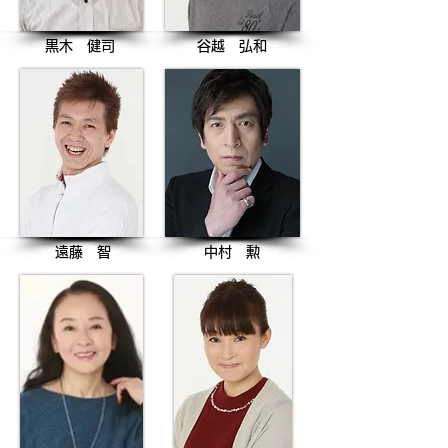
黒木 健司
谷越 弘和
遠藤 智
中村 勲