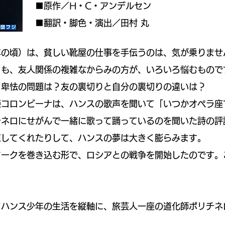
■原作／H・C・アンデルセン
■翻訳・脚色・演出／田村 丸
年の頃）は、貧しい靴屋の仕事を手伝うのは、気が乗りませ
りも、友人関係の複雑なからみの方が、いろいろ悩むもので
と卑怯の問題は？友の裏切りと自分の裏切りの違いは？
姫コロンビーナは、ハンスの歌声を聞いて「いつかオペラ
チネロにせがんで一緒に歌って踊っているのを聞いた詩の評
束してくれたりして、ハンスの夢は大きく膨らみます。
マークを巻き込む形で、ロシアとの戦争を開始したのです。
。
てハンス少年の生活を縦軸に、旅芸人一座の道化師ポリチ