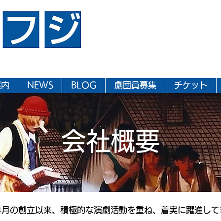
案内
NEWS
BLOG
劇団員募集
チケット
会社概要
4月の創立以来、積極的な演劇活動を重ね、着実に躍進して