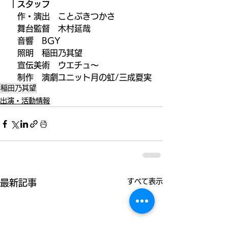
｜スタッフ
　作・演出　ことぶきつかさ
　舞台監督　木村延哉
　音響　BGY
　照明　稲田乃其望
　宣伝美術　ウエチュ〜
　制作　演劇ユニット月の虹/三成夏実
稲田乃其望
出演・活動情報
すべて表示
最新記事