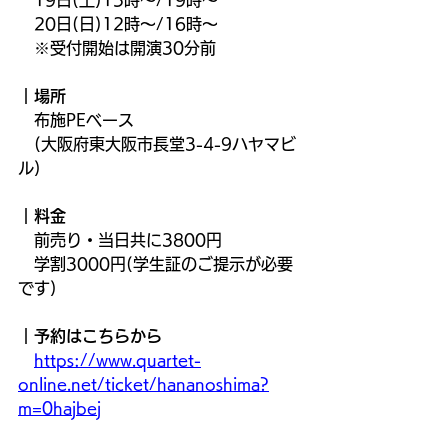
　19日(土)15時～/19時～
　20日(日)12時～/16時～
　※受付開始は開演30分前
｜場所
　布施PEベース
　(大阪府東大阪市長堂3-4-9ハヤマビ
ル)
｜料金
　前売り・当日共に3800円
　学割3000円(学生証のご提示が必要
です)
｜予約はこちらから
https://www.quartet-
online.net/ticket/hananoshima?
m=0hajbej