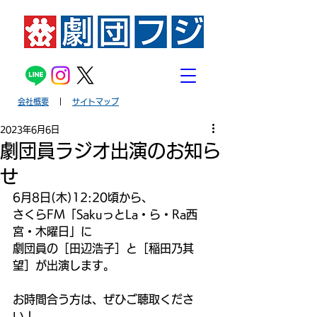
会社概要
｜
サイトマップ
2023年6月6日
劇団員ラジオ出演のお知ら
せ
6月8日(木)12:20頃から、
さくらFM「SakuっとLa・ら・Ra西
宮・木曜日」に
劇団員の［田辺浩子］と［稲田乃其
望］が出演します。
お時間合う方は、ぜひご聴取くださ
い！