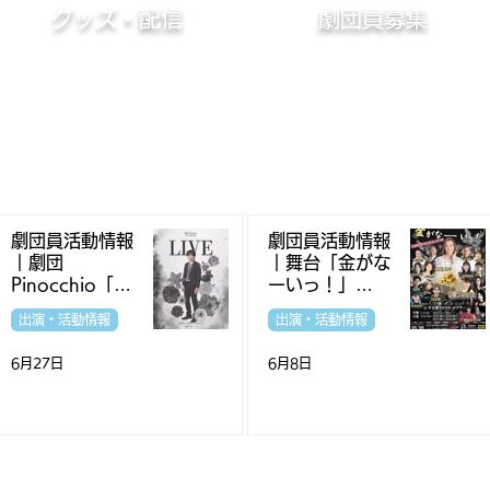
グッズ・配信
​劇団員募集
劇団員活動情報
劇団員活動情報
｜劇団
｜舞台「金がな
Pinocchio「LI
ーいっ！」
VE」
（FellowDrea
出演・活動情報
出演・活動情報
mers主催）
6月27日
6月8日