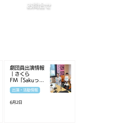
​お問合せ
劇団員出演情報
｜さくら
FM「Sakuっと
La・ら・Ra西
出演・活動情報
宮・木曜日」
6月2日